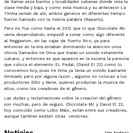
de llamar esos barrios y localidades cubanas donde vivia la
clase media y baja, y como esta musica y su antecesor La
Timba venian de alli, ambos generos en diferentes tiempo
fueron llamado con la misma palabra (Reparto).
Pero no Fue como hasta el 2012 que lo que Chocolate Mc
ó
venia desarrollando, empez
a sonar como algo diferente
al Reggaeton, sin las cajas de Puerto Rico, ya para
entonces en la isla estaban dominando la atencion unos
chicos llamados Ire Oma que traian un sonido netamente
cubano, y entonces es que aparece en la escena la persona
que coloca el elemento EL Pedal, (David El 22) como lo
conocemos hoy, pues Ire Oma ya tenia un sonido bastante
timbiado pero por alguna razon , algunos no colocan a los
productores Elito y Nene, quienes producian la musica de
é
ellos, como los creadores de el g
nero.
é
Las dudas y reclamaciones sobre la creacion del g
nero
son muchas, pero de seguro, Chocolate Mc y David El 22,
hoy conocido como Lobo Malo, estan entre sus creadores,
aunque tambien existen otras versiones.
Noticias