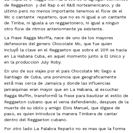
de Reggaeton y del Rap o el R&B norteamericano, y de
ultimo pero no menos importante tenemos el flow de el
Mc o cantante repartero, que no es ni igual a un cantante
de Timba, ni iguala a un reggaetonero, ni igual a ningun
otro flow de ritmos
anteriormente ya existente.
La Frase Ragga Morffa, nace de uno de los mayores
defensores del genero Chocolate Mc, que fue quien
ó
incluy
la clave en el Reggaeton que sobre el 2011 se hacia
en La Habana Cuba, en aquel momento junto a El Unico y
en la produccion July Roby.
En uno de sus viajes por el pais Chocolate Mc llego a
Santiago de Cuba, una porvincia que geograficamente
á
est
mas cerca de Jamaica y donde las influencias
jamaiquinas eran mayor que en La Habana, al escuchar
ó
Ragga Muffin, transform
la frase para bautizar el estilo de
Reggaeton cubano que el venia defendiendo, despues de la
muerte de su idolo y amigo Elvis Manuel, que digase de
paso, es quien introduce la manera Timbera de cantar
dentro del Reggaeton cubano.
Por otro lado La Palabra Reparto no es mas que la forma